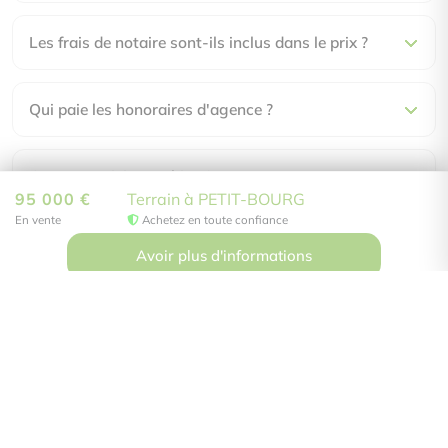
Les frais de notaire sont-ils inclus dans le prix ?
Qui paie les honoraires d'agence ?
Non soumis au DPE
Comment visiter ce bien ?
95 000 €
Terrain à PETIT-BOURG
En vente
Achetez en toute confiance
Avoir plus d'informations
Do Immobilier
59 rue Ferdinand Forest
97122 Baie-Mahault
Les Galeries de Houelbourg