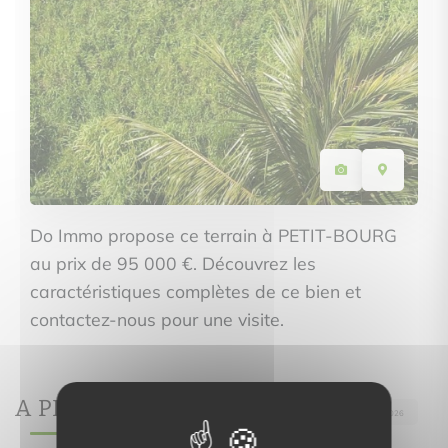
Do Immo propose ce terrain à PETIT-BOURG
au prix de 95 000 €. Découvrez les
caractéristiques complètes de ce bien et
contactez-nous pour une visite.
A PROPOS DE
Ref.137
· Mis à jour le 06/08/2026