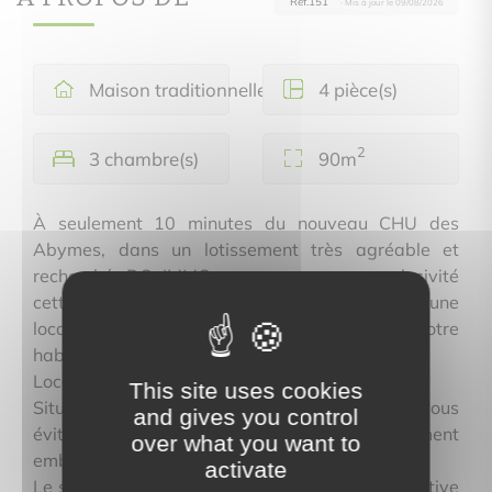
Ref.151
· Mis à jour le 09/08/2026
Maison traditionnelle
4 pièce(s)
2
3 chambre(s)
90m
À seulement 10 minutes du nouveau CHU des
Abymes, dans un lotissement très agréable et
recherché, DO IMMO vous propose en exclusivité
cette villa idéale pour un investissement locatif, une
location longue durée ou encore pour votre
habitation principale.
Localisation stratégique
This site uses cookies
Située, à proximité du rond-point du crabe, vous
and gives you control
évitez ainsi toute la zone habituellement
over what you want to
embouteillée de Bosredon .
activate
Le secteur bénéficie d’une forte attractivité locative