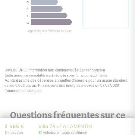
Cette annonce immobilière est rédigée sous la responsabilité de
l’annonceur.
Questions fréquentes sur ce
bien
2
2 565 €
Villa 79m
à LAMENTIN
En location
Achetez en toute confiance