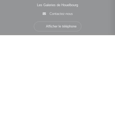
Les Galeries de Houelbourg
Contactez-nous
Afficher le téléphone
Navigation
•
•
•
Mentions légales
Politique de confidentialité
Politique de cookies
•
•
Déclaration d'accessibilité
Barème des honoraires
Analyse des performances
© 2026 Facilogi - Solutions en stratégie et intelligence immobilière