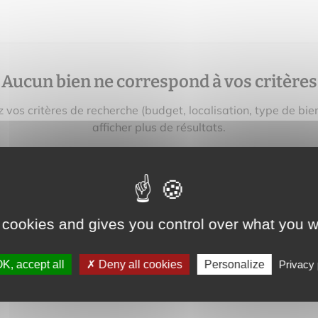
Aucun bien ne correspond à vos critères
z vos critères de recherche (budget, localisation, type de bie
afficher plus de résultats.
vez aussi créer une alerte e‑mail : nous vous préviendrons 
bien correspondant à votre recherche sera mis en ligne.
créer une alerte
 cookies and gives you control over what you w
K, accept all
Deny all cookies
Personalize
Privacy 