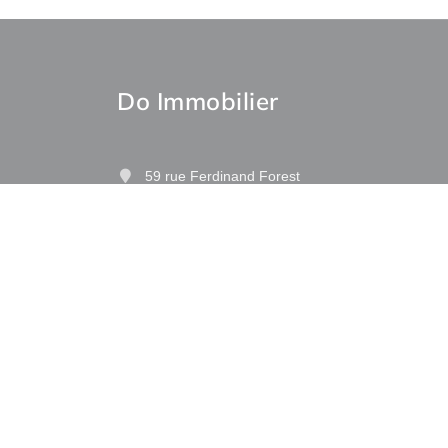
Do Immobilier
59 rue Ferdinand Forest
97122 Baie-Mahault
Les Galeries de Houelbourg
Contactez-nous
Afficher le téléphone