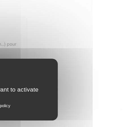
n…) pour
dès qu'un
ant to activate
policy