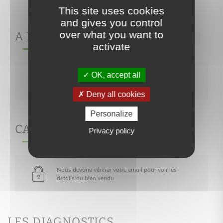
This site uses cookies
and gives you control
over what you want to
A PROPOS DE
Ref.39
activate
OK, accept all
Nous devons vérifier votre email pour voir les
détails du bien vendu
Deny all cookies
Personalize
CARACTÉRISTIQUES
Privacy policy
Nous devons vérifier votre email pour voir les
détails du bien vendu
LES DIAGNOSTICS