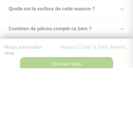
Quelle est la surface de cette maison ?
Combien de pièces compte ce bien ?
2
Nous consulter
Maison 115m
à BAIE-MAHAULT
Comment visiter ce bien ?
Vendu
En savoir plus
Do Immobilier
59 rue Ferdinand Forest
97122 Baie-Mahault
Les Galeries de Houelbourg