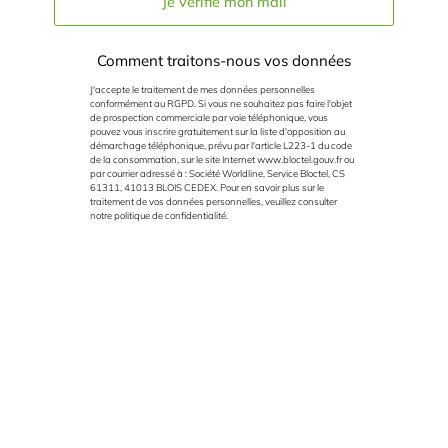
Je vérifie mon mail
Comment traitons-nous vos données
J'accepte le traitement de mes données personnelles
conformément au RGPD. Si vous ne souhaitez pas faire l'objet
de prospection commerciale par voie téléphonique, vous
pouvez vous inscrire gratuitement sur la liste d'opposition au
démarchage téléphonique, prévu par l'article L223-1 du code
de la consommation, sur le site Internet
www.bloctel.gouv.fr
ou
par courrier adressé à : Société Worldline, Service Bloctel, CS
61311, 41013 BLOIS CEDEX. Pour en savoir plus sur le
traitement de vos données personnelles, veuillez consulter
notre politique de confidentialité.