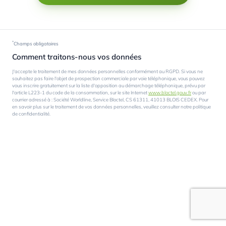
*
Champs obligatoires
Comment traitons-nous vos données
J'accepte le traitement de mes données personnelles conformément au RGPD. Si vous ne
souhaitez pas faire l'objet de prospection commerciale par voie téléphonique, vous pouvez
vous inscrire gratuitement sur la liste d'opposition au démarchage téléphonique, prévu par
l'article L223-1 du code de la consommation, sur le site Internet
www.bloctel.gouv.fr
ou par
courrier adressé à : Société Worldline, Service Bloctel, CS 61311, 41013 BLOIS CEDEX. Pour
en savoir plus sur le traitement de vos données personnelles, veuillez consulter notre politique
de confidentialité.