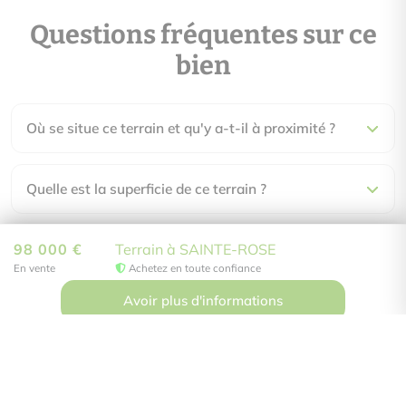
Questions fréquentes sur ce
bien
Où se situe ce terrain et qu'y a-t-il à proximité ?
Quelle est la superficie de ce terrain ?
98 000 €
Terrain à SAINTE-ROSE
Les frais de notaire sont-ils inclus dans le prix ?
Non soumis au DPE
En vente
Achetez en toute confiance
Avoir plus d'informations
Qui paie les honoraires d'agence ?
Comment visiter ce bien ?