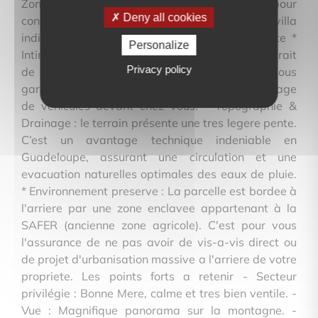
Zone UG, un secteur residentiel parfait pour
Deny all cookies
concretiser la construction de votre future villa
individuelle, viabilisation a promixite immediate *
Personalize
Intimite totale (Lot arriere) : Configuration en retrait
Privacy policy
de la route avec votre acces prive, vous
garantissant une tranquillite sans aucun passage
de vehicules devant chez vous. * Topographie &
Drainage : le terrain présente une tres legere pente.
C’est un avantage technique indeniable en
Guadeloupe, assurant une circulation et une
evacuation naturelles optimales des eaux de pluie.
* Environnement preserve : La parcelle est bordee à
l'arriere par une zone enclavee appartenant à la
SAFER (ancienne zone agricole). C'est pour vous
l'assurance de ne pas avoir de vis-a-vis direct ou
de projet d'urbanisation massive a l'arriere de votre
propriete. Les points forts a retenir - Secteur
privilégie : Bonne Mere, calme et tres bien ventile. -
Vue : Magnifique panorama sur la montagne. -