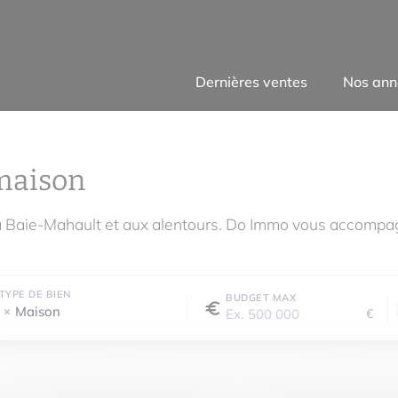
Dernières ventes
Nos ann
maison
à Baie-Mahault et aux alentours. Do Immo vous accompag
TYPE DE BIEN
BUDGET MAX
Maison
€