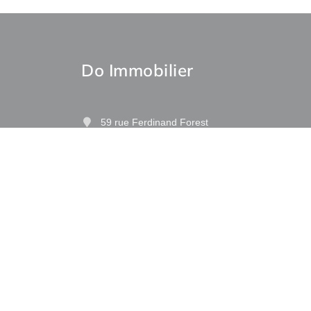
Do Immobilier
59 rue Ferdinand Forest
97122 Baie-Mahault
Les Galeries de Houelbourg
Contactez-nous
Afficher le téléphone