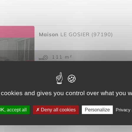
Maison
LE GOSIER (97190)
111 m²
4 pièce(s)
3 chambre(s)
 cookies and gives you control over what you w
 janvier 2022
K, accept all
Deny all cookies
Personalize
Privacy 