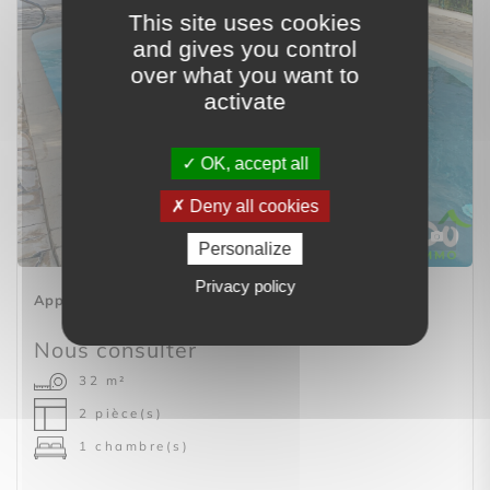
This site uses cookies
and gives you control
over what you want to
activate
OK, accept all
Deny all cookies
20
Personalize
Privacy policy
Appartement
SAINT-FRANCOIS (97118)
Nous consulter
32 m²
2 pièce(s)
1 chambre(s)