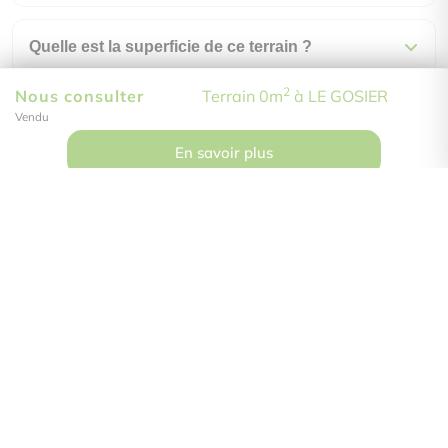
Quelle est la superficie de ce terrain ?
2
Nous consulter
Terrain 0m
à LE GOSIER
Comment visiter ce bien ?
Vendu
En savoir plus
Do Immobilier
59 rue Ferdinand Forest
97122 Baie-Mahault
Les Galeries de Houelbourg
Contactez-nous