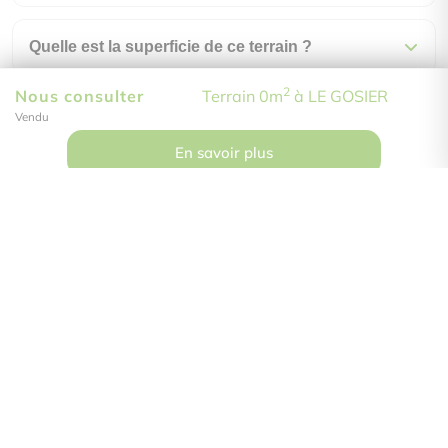
Quelle est la superficie de ce terrain ?
2
Nous consulter
Terrain 0m
à LE GOSIER
Comment visiter ce bien ?
Vendu
En savoir plus
Do Immobilier
59 rue Ferdinand Forest
97122 Baie-Mahault
Les Galeries de Houelbourg
Contactez-nous