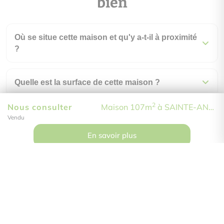
bien
Où se situe cette maison et qu'y a-t-il à proximité
?
Quelle est la surface de cette maison ?
2
Nous consulter
Maison 107m
à SAINTE-ANNE
Combien de pièces compte ce bien ?
Vendu
En savoir plus
Comment visiter ce bien ?
Do Immobilier