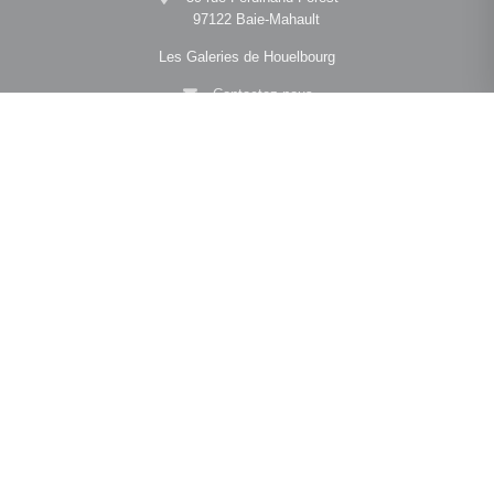
97122 Baie-Mahault
Les Galeries de Houelbourg
Contactez-nous
Afficher le téléphone
Navigation
•
•
•
Mentions légales
Politique de confidentialité
Politique de cookies
•
•
Déclaration d'accessibilité
Barème des honoraires
Analyse des performances