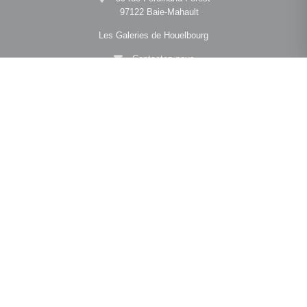
97122 Baie-Mahault
Les Galeries de Houelbourg
Contactez-nous
Afficher le téléphone
Navigation
•
•
•
Mentions légales
Politique de confidentialité
Politique de cookies
•
•
Déclaration d'accessibilité
Barème des honoraires
Analyse des performances